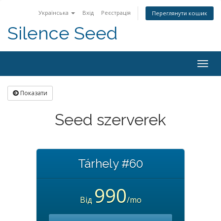
Українська
Вхід
Реєстрація
Переглянути кошик
Silence Seed
Togg
navig
Показати
Seed szerverek
Tárhely #60
990
Від
/mo