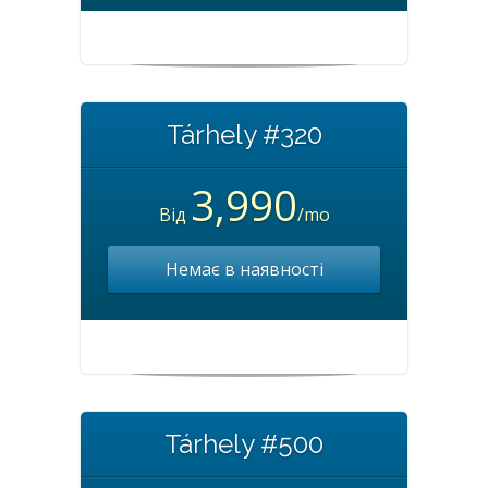
Tárhely #320
3,990
Від
/mo
Немає в наявності
Tárhely #500