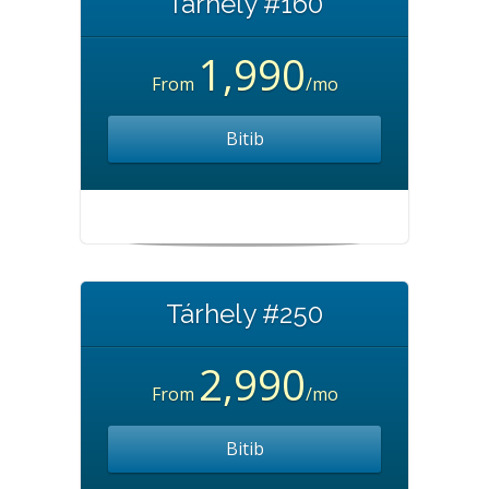
Tárhely #160
1,990
From
/mo
Bitib
Tárhely #250
2,990
From
/mo
Bitib