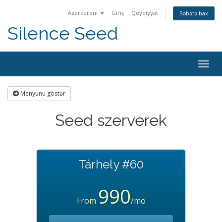
Azerbaijani
Giriş
Qeydiyyat
Səbətə bax
Silence Seed
Naviq
keçid
Menyunu göstər
Seed szerverek
Tárhely #60
990
From
/mo