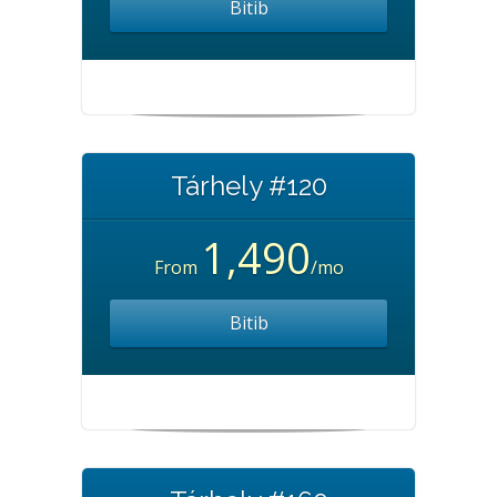
Bitib
Tárhely #120
1,490
From
/mo
Bitib