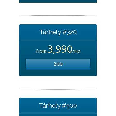
Tárhely #320
3,990
From
/mo
Bitib
Tárhely #500