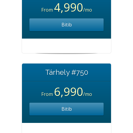
4,990
From
/mo
Bitib
Tárhely #750
6,990
From
/mo
Bitib