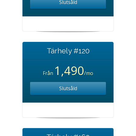
Slutsåld
Tárhely #120
1,490
Från
/mo
Slutsåld