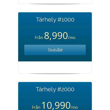
Tárhely #1000
8,990
Från
/mo
Slutsåld
Tárhely #2000
10,990
Från
/mo