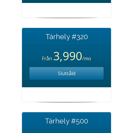
Tárhely #320
3,990
Från
/mo
Slutsåld
Tárhely #500