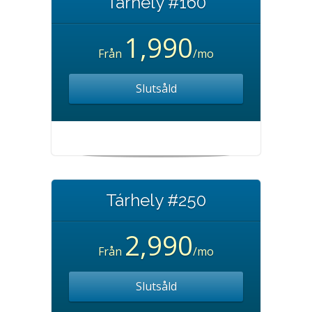
Tárhely #160
1,990
Från
/mo
Slutsåld
Tárhely #250
2,990
Från
/mo
Slutsåld