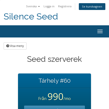
Svenska
Logga in
Registrera
Se kundvagnen
Silence Seed
Togg
navig
Visa meny
Seed szerverek
Tárhely #60
990
Från
/mo