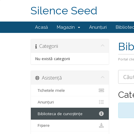
Silence Seed
Acasă
Magazin
Anunțuri
Bibliote
Bib
Categorii
Nu există categorii
Portal cli
Asistență
Tichetele mele
Cat
Anunțuri
Biblioteca de cunoștințe
Fișiere